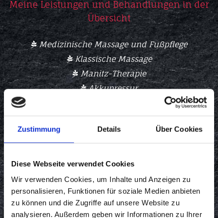
Meine Leistungen und Behandlungen in der
Übersicht
Medizinische Massage und Fußpflege

Klassische Massage

Manitz-Therapie

Akkupressur

Therapiebegleitende Maßnahmen

Fußpflege

Zustimmung
Details
Über Cookies
Humane Hühneraugen-Entfernung

Behandlung von Nageldeformitäten

Diese Webseite verwendet Cookies
Machen Sie einem anderen Menschen eine Freude.
Wir verwenden Cookies, um Inhalte und Anzeigen zu
Ich biete
Geschenkgutscheine
für Behandlungen
personalisieren, Funktionen für soziale Medien anbieten
an.
zu können und die Zugriffe auf unsere Website zu
Für weitere Fragen stehe ich Ihnen gerne zur
analysieren. Außerdem geben wir Informationen zu Ihrer