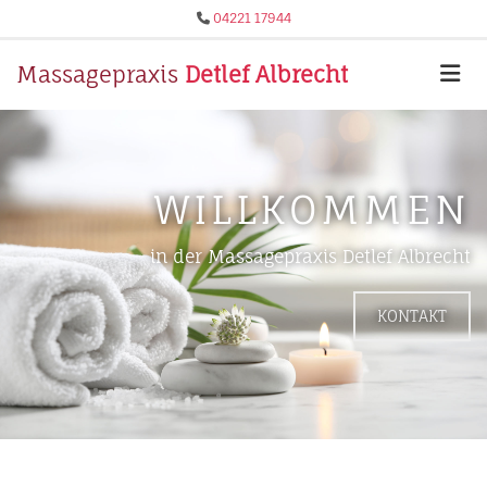
Zum Inhalt springen
04221 17944

Massagepraxis
Detlef Albrecht
WILLKOMMEN
in der Massagepraxis Detlef Albrecht
KONTAKT